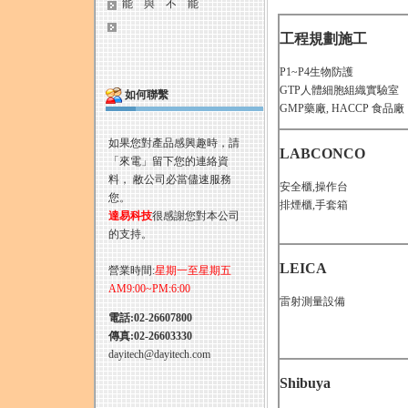
能 與 不 能
工程規劃施工
P1~P4生物防護
GTP人體細胞組織實驗室
如何聯繫
GMP藥廠, HACCP 食品廠
如果您對產品感興趣時，請
LABCONCO
「來電」留下您的連絡資
料， 敝公司必當儘速服務
安全櫃,操作台
您。
排煙櫃,手套箱
達易科技
很感謝您對本公司
的支持。
LEICA
營業時間:
星期一至星期五
AM9:00~PM:6:00
雷射測量設備
電話:02-26607800
傳真:02-26603330
dayitech@dayitech.com
Shibuya