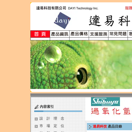
內容索引
設 計 理 念
市 場 定 位
達易科技
產品目錄